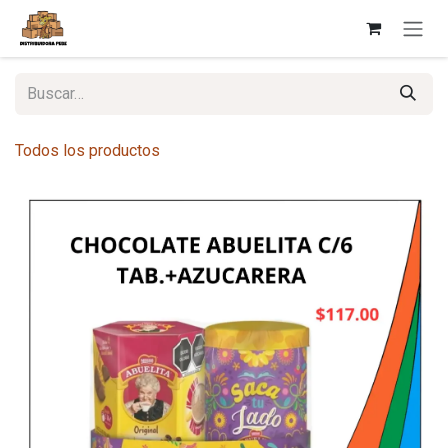
Ir al contenido
Todos los productos