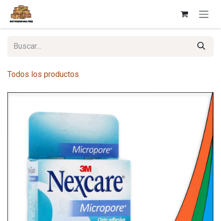
Ir al contenido
Todos los productos