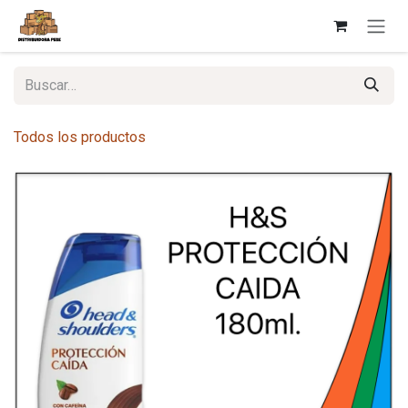
Ir al contenido
Todos los productos