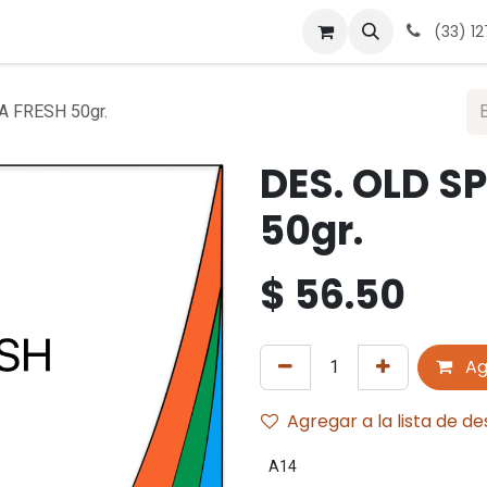
 nosotros
Contáctanos
Términos y condiciones
Avis
(33) 1
A FRESH 50gr.
DES. OLD S
50gr.
$
56.50
Ag
Agregar a la lista de d
A14