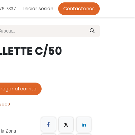
o de Privacidad
Iniciar sesión
Contáctenos
276 7337
LETTE C/50
regar al carrito
eseos
 la Zona