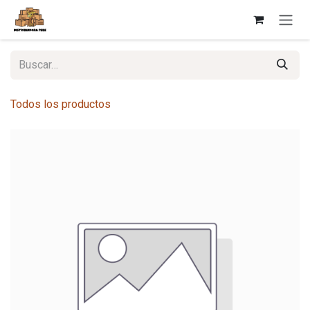
Ir al contenido
Todos los productos