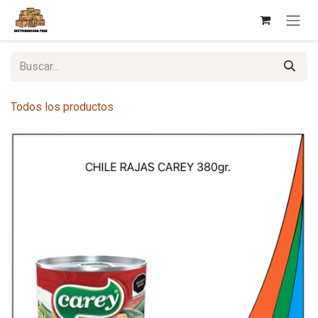
Ir al contenido
Todos los productos