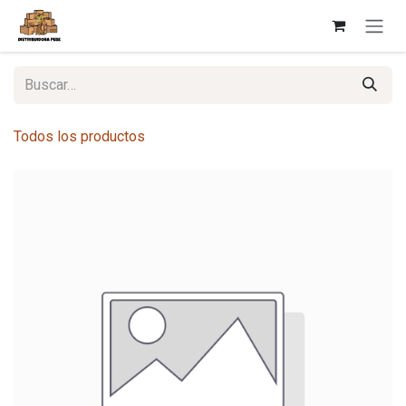
Ir al contenido
Todos los productos