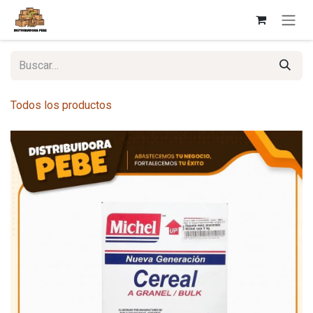
Ir al contenido
Todos los productos