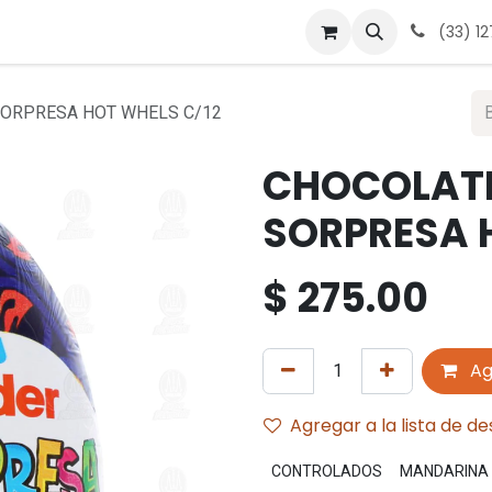
 nosotros
Contáctanos
Términos y condiciones
Avis
(33) 1
SORPRESA HOT WHELS C/12
CHOCOLATE
SORPRESA 
$
275.00
Ag
Agregar a la lista de d
CONTROLADOS
MANDARINA