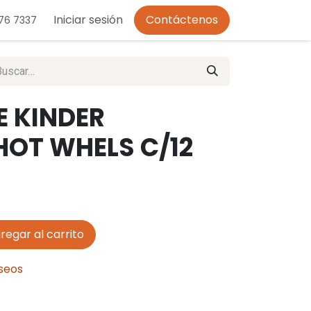
o de Privacidad
Iniciar sesión
Contáctenos
276 7337
 KINDER
HOT WHELS C/12
regar al carrito
eseos