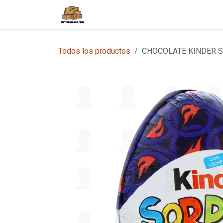
Ir al contenido
Inicio
Tienda en Línea
Sobre
Todos los productos
CHOCOLATE KINDER 