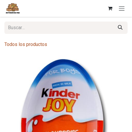
Ir al contenido
Todos los productos