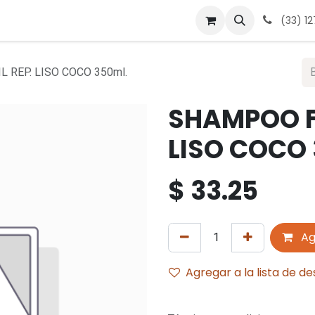
 nosotros
Contáctanos
Términos y condiciones
Avis
(33) 1
 REP. LISO COCO 350ml.
SHAMPOO FR
LISO COCO 
$
33.25
Ag
Agregar a la lista de d