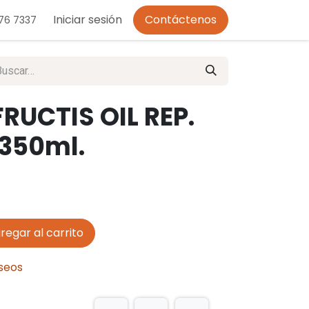
o de Privacidad
Iniciar sesión
Contáctenos
276 7337
UCTIS OIL REP.
350ml.
regar al carrito
eseos