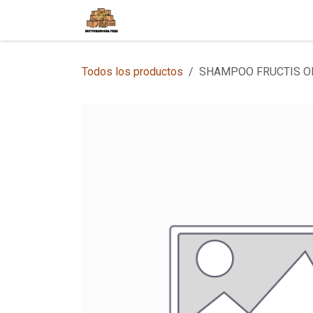
Ir al contenido
Inicio
Tienda en Línea
Sobre
Todos los productos
SHAMPOO FRUCTIS OIL