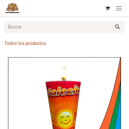
Ir al contenido
Todos los productos