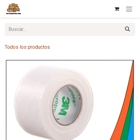
Ir al contenido
Todos los productos