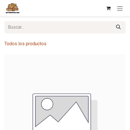
Ir al contenido
Todos los productos