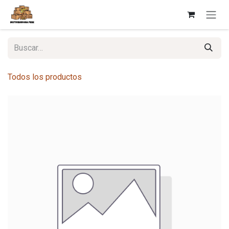
Ir al contenido
Todos los productos