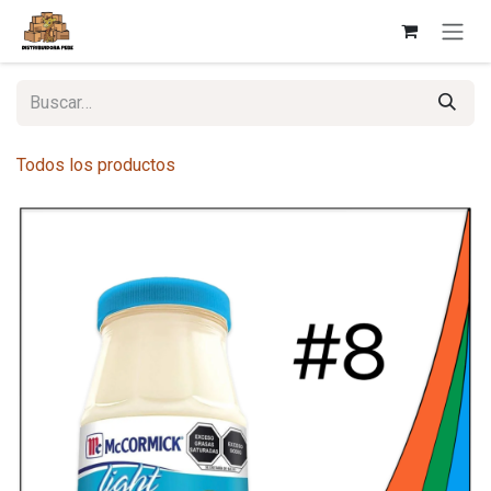
Ir al contenido
Todos los productos