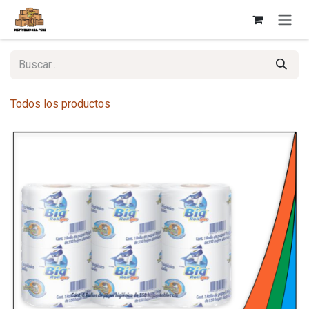
Ir al contenido
Todos los productos