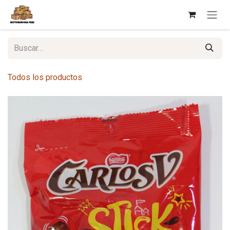
Ir al contenido
Todos los productos