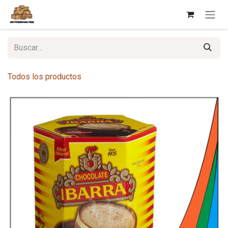
Ir al contenido
Todos los productos