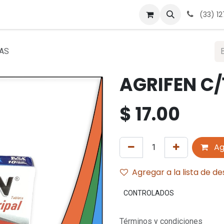
 nosotros
Contáctanos
Términos y condiciones
Avis
(33) 1
TAS
AGRIFEN C/
$
17.00
Ag
Agregar a la lista de d
CONTROLADOS
Términos y condiciones