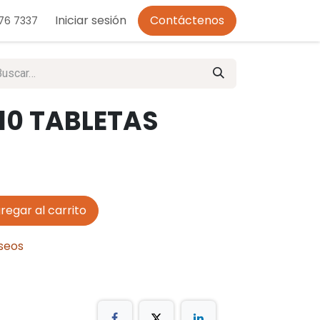
o de Privacidad
Iniciar sesión
Contáctenos
276 7337
10 TABLETAS
regar al carrito
eseos