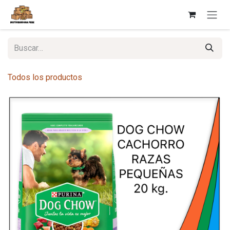
Ir al contenido
Todos los productos