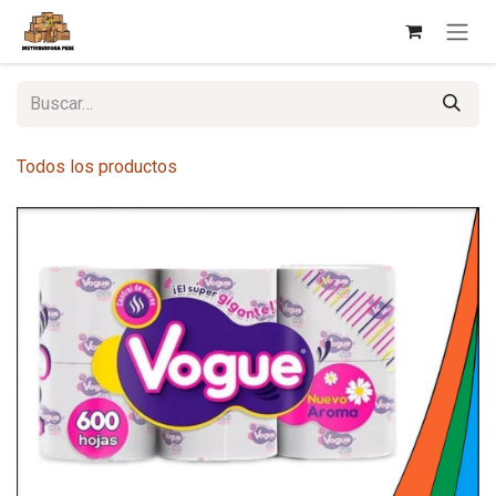
Ir al contenido
Todos los productos