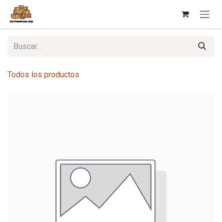
Ir al contenido
Todos los productos