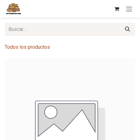
Ir al contenido
Todos los productos