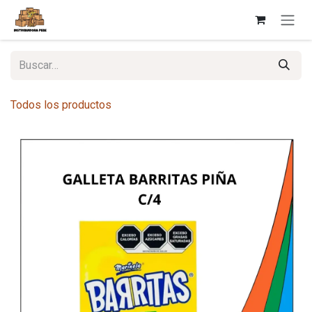
Ir al contenido
Todos los productos