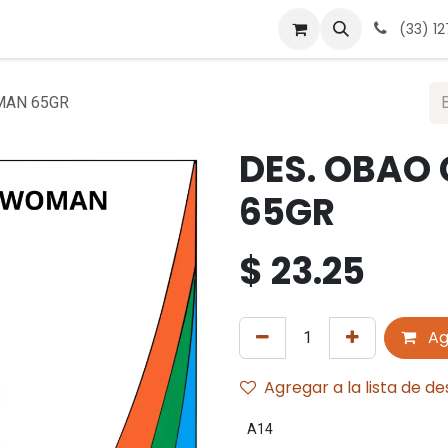
 nosotros
Contáctanos
Términos y condiciones
Avis
(33) 1
MAN 65GR
DES. OBA
65GR
$
23.25
Ag
Agregar a la lista de d
A14