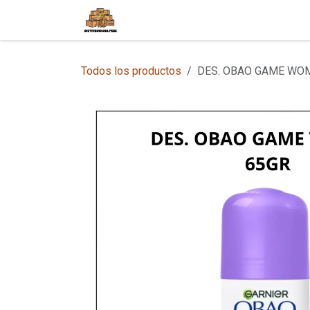
Ir al contenido
Inicio
Tienda en Línea
Sobre
Todos los productos
DES. OBAO GAME WO