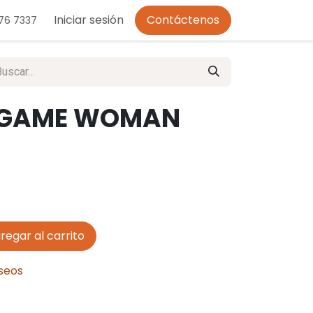
o de Privacidad
Iniciar sesión
Contáctenos
276 7337
O GAME WOMAN
regar al carrito
eseos