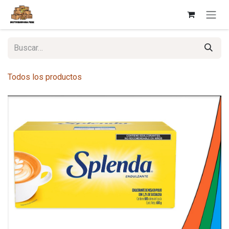
Ir al contenido
Todos los productos