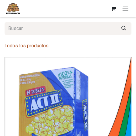
Ir al contenido
Todos los productos