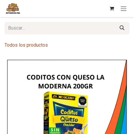
Ir al contenido
Todos los productos