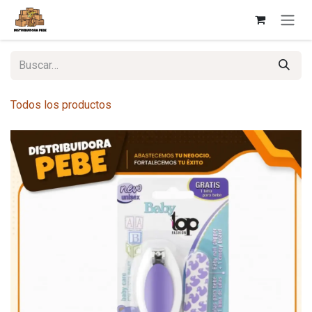
Ir al contenido
Todos los productos