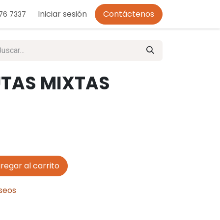
o de Privacidad
Iniciar sesión
Contáctenos
276 7337
UTAS MIXTAS
regar al carrito
eseos