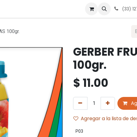
 nosotros
Contáctanos
Términos y condiciones
Avis
(33) 1
S 100gr.
GERBER FR
100gr.
$
11.00
Ag
Agregar a la lista de d
P03