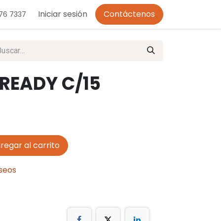
o de Privacidad
Iniciar sesión
Contáctenos
276 7337
READY C/15
regar al carrito
eseos