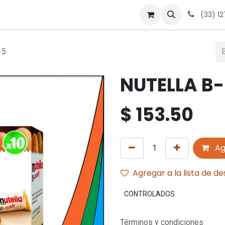
 nosotros
Contáctanos
Términos y condiciones
Avis
(33) 1
15
NUTELLA B-
$
153.50
Ag
Agregar a la lista de d
CONTROLADOS
Términos y condiciones