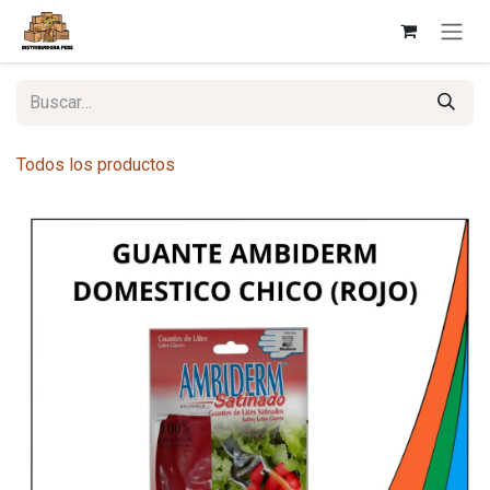
Ir al contenido
Todos los productos