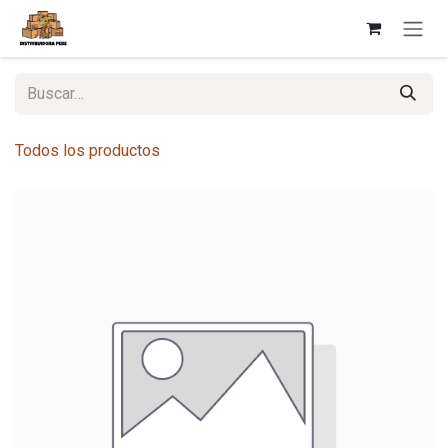
Ir al contenido
Todos los productos