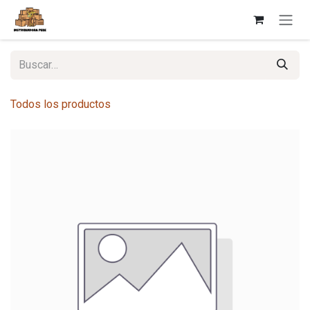
Ir al contenido
Todos los productos