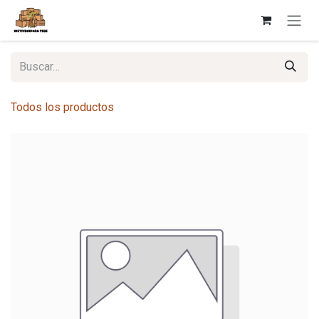
Ir al contenido
Todos los productos