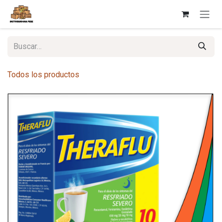
Ir al contenido
Todos los productos