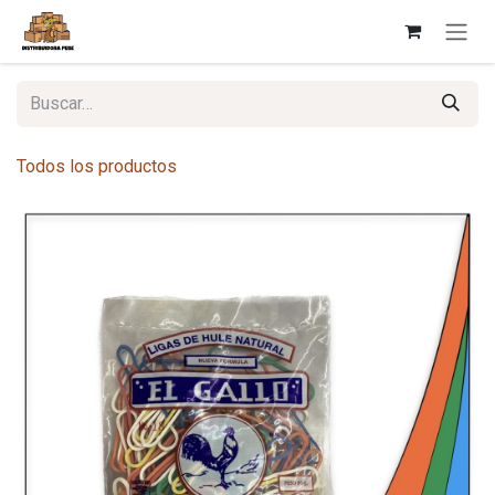
Ir al contenido
Todos los productos