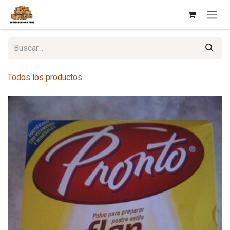
Ir al contenido
Todos los productos