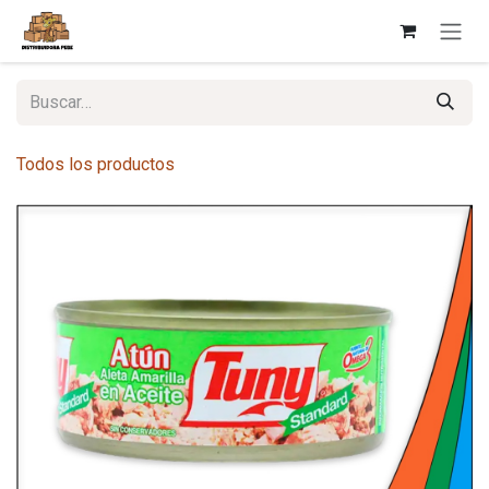
Ir al contenido
Todos los productos