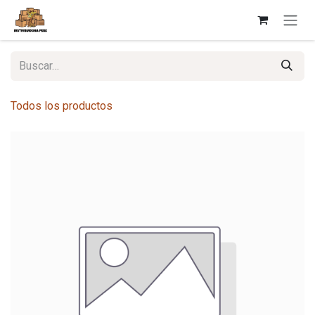
Ir al contenido
Todos los productos