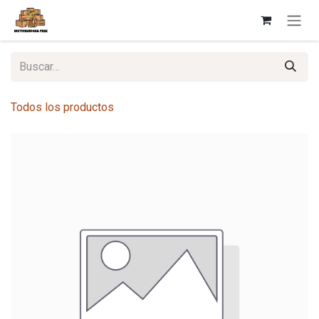
Ir al contenido
Todos los productos