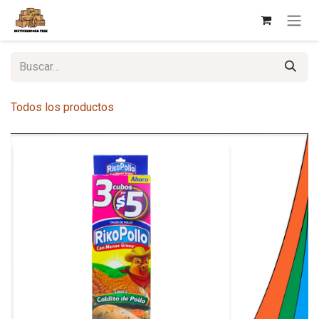
Ir al contenido
Todos los productos