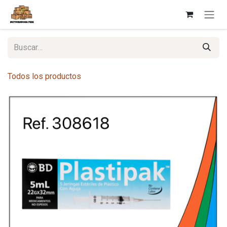
Ir al contenido
Todos los productos