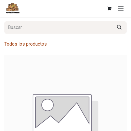
Ir al contenido
Todos los productos