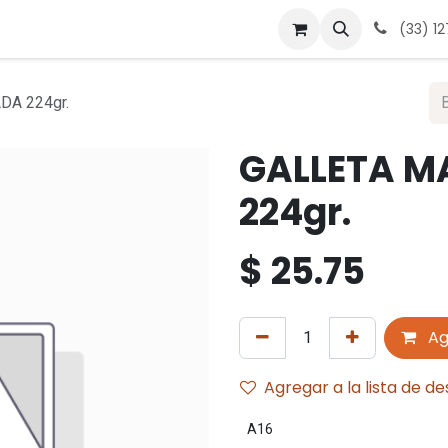
 nosotros
Contáctanos
Términos y condiciones
Avis
(33) 1
DA 224gr.
GALLETA M
224gr.
$
25.75
Ag
Agregar a la lista de d
A16