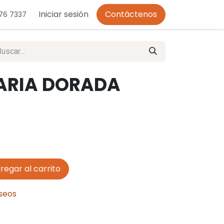
o de Privacidad
Iniciar sesión
Contáctenos
276 7337
ARIA DORADA
regar al carrito
eseos