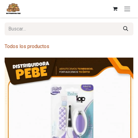
Ir al contenido
Todos los productos