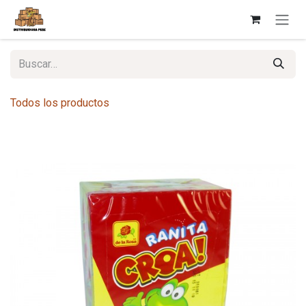
Ir al contenido
Todos los productos