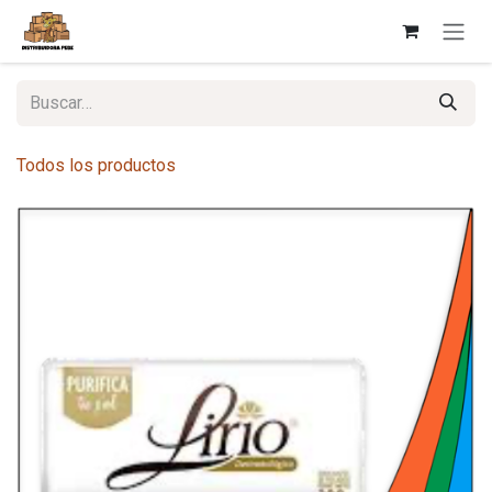
Ir al contenido
Todos los productos